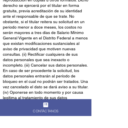
reproducción en copias u otros formatos. Dicho
derecho se ejercerá por el titular en forma
gratuita, previa acreditación de su identidad
ante el responsable de que se trate. No
obstante, si el titular reitera su solicitud en un
periodo menor a doce meses, los costos no
serán mayores a tres días de Salario Mínimo
General Vigente en el Distrito Federal a menos
que existan modificaciones sustanciales al
aviso de privacidad que motiven nuevas
consultas. (ii) Rectificar cualquiera de sus
datos personales que sea inexacto o
incompleto. (iii) Cancelar sus datos personales.
En caso de ser procedente la solicitud, los
datos personales entrarán al período de
bloqueo en el cual no podrán ser tratados. Una
vez cancelado el dato se dará aviso a su titular.
(iv) Oponerse en todo momento y por causa
legítima al tratamiento de sus datos
personales.
CONTÁCTANOS
7. Opciones y medios para ejercer los
derechos de limitar el uso o divulgación de los
datos y mecanismos y procedimientos para